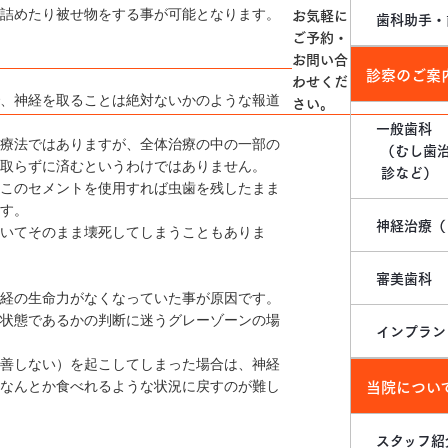
お気軽に
詰めたり被せ物をする事が可能となります。
歯科助手・
ご予約・
お問い合
診察のご案
わせくだ
、神経を取ることは絶対ないかのような報道
さい。
一般歯科
療法ではありますが、全体治療の中の一部の
（むし歯
取らずに済むというわけではありません。
診など）
このセメントを使用すれば虫歯を残したまま
す。
神経治療
（
いてそのまま壊死してしまうこともありま
審美歯科
経の生命力がなくなっていた事が原因です。
状態であるかの判断に迷うグレーゾーンの場
インプラン
善しない）を起こしてしまった場合は、神経
当院につい
なんとか食べれるような状況に戻すのが難し
スタッフ紹