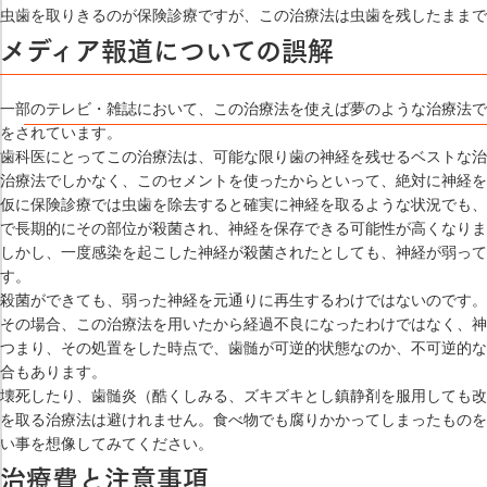
虫歯を取りきるのが保険診療ですが、この治療法は虫歯を残したままで
メディア報道についての誤解
一部のテレビ・雑誌において、この治療法を使えば夢のような治療法で
をされています。
歯科医にとってこの治療法は、可能な限り歯の神経を残せるベストな治
治療法でしかなく、このセメントを使ったからといって、絶対に神経を
仮に保険診療では虫歯を除去すると確実に神経を取るような状況でも、
で長期的にその部位が殺菌され、神経を保存できる可能性が高くなりま
しかし、一度感染を起こした神経が殺菌されたとしても、神経が弱って
す。
殺菌ができても、弱った神経を元通りに再生するわけではないのです。
その場合、この治療法を用いたから経過不良になったわけではなく、神
つまり、その処置をした時点で、歯髄が可逆的状態なのか、不可逆的な
合もあります。
壊死したり、歯髄炎（酷くしみる、ズキズキとし鎮静剤を服用しても改
を取る治療法は避けれません。食べ物でも腐りかかってしまったものを
い事を想像してみてください。
治療費と注意事項