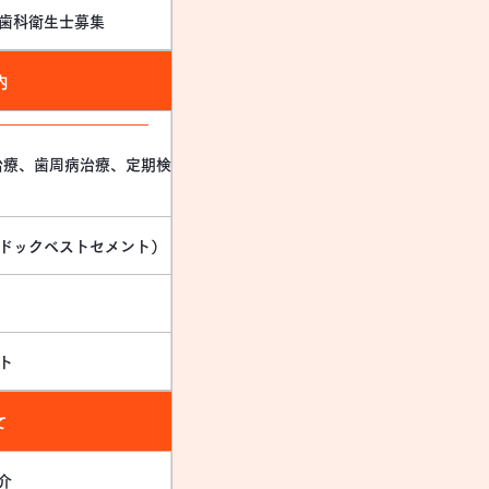
歯科衛生士募集
内
治療、歯周病治療、定期検
ドックベストセメント）
ト
て
介